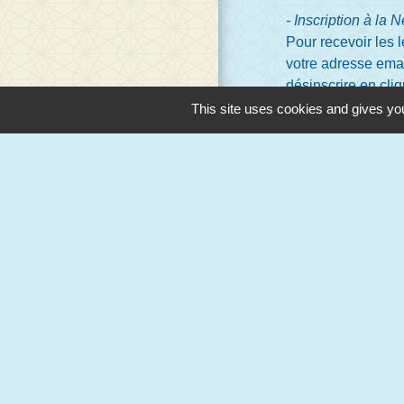
- Inscription à la 
Pour recevoir les 
votre adresse emai
désinscrire en cli
recueillies ne ser
This site uses cookies and gives you
d’aucune cession à 
- Espace Mon C
L’Espace Mon Compt
fait l’objet de Con