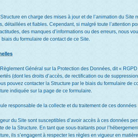
 Structure en charge des mises à jour et de l’animation du Site m
s, détaillées et fiables. Cependant, si malgré toute l’attention 
actitudes, des manques d’informations ou des erreurs, nous vous 
 biais du formulaire de contact de ce Site.
elles
èglement Général sur la Protection des Données, dit « RGPD »,
bertés (dont les droits d’accès, de rectification ou de suppressi
ous pouvez contacter la Structure par le biais du formulaire de c
cture indiquée sur la page de ce formulaire.
eule responsable de la collecte et du traitement de ces données 
ergeur du Site sont susceptibles d’avoir accès à ces données per
ite de la Structure. En tant que sous-traitants pour l’hébergem
ture, ils s’engagent à respecter les règles en vigueur en matièr