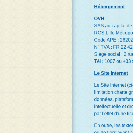
Hébergement
OVH
SAS au capital de
RCS Lille Métrop
Code APE : 2620
N° TVA : FR 22 4
Siège social : 2 
Tél : 1007 ou +33 
Le Site Internet
Le Site Internet (
limitation charte 
données, plateform
intellectuelle et d
par l'effet d'une l
En outre, les text
ou de tiers ayant au