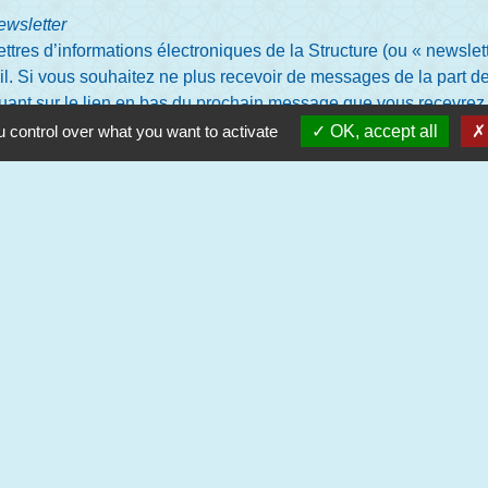
Newsletter
lettres d’informations électroniques de la Structure (ou « newsle
l. Si vous souhaitez ne plus recevoir de messages de la part de
quant sur le lien en bas du prochain message que vous recevrez 
vent qu’à transmettre les éléments d’information proposés. Ces a
 control over what you want to activate
OK, accept all
des tiers ni d’aucun autre traitement de la part de la Structure.
ompte NEOPSE
e NEOPSE, qui peut être utilisé pour la contribution sur le Site
ditions Générales d’Utilisation dédiées, proposées avant toute in
Contacts
Commune de Saint-Marcellin-lès-
38, rue de la Magdelaine