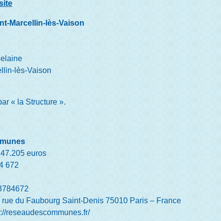
site
-Marcellin-lès-Vaison
delaine
llin-lès-Vaison
ar « la Structure ».
mmunes
 47.205 euros
4 672
Z
93784672
2, rue du Faubourg Saint-Denis 75010 Paris – France
s://reseaudescommunes.fr/