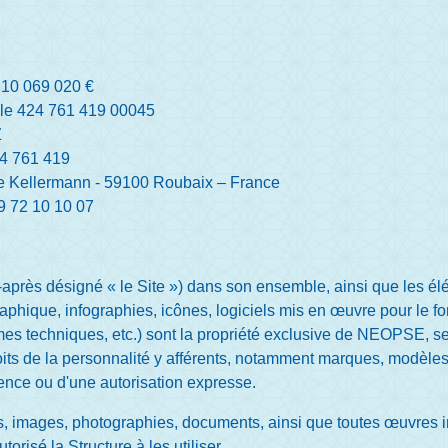
 10 069 020 €
ole 424 761 419 00045
Z
24 761 419
rue Kellermann - 59100 Roubaix – France
9 72 10 10 07
ci-après désigné « le Site ») dans son ensemble, ainsi que les
graphique, infographies, icônes, logiciels mis en œuvre pour le 
es techniques, etc.) sont la propriété exclusive de NEOPSE, seule
roits de la personnalité y afférents, notamment marques, modèles, d
icence ou d'une autorisation expresse.
es, images, photographies, documents, ainsi que toutes œuvres in
torisé la Structure à les utiliser.