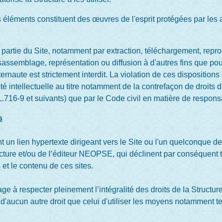
éléments constituent des œuvres de l'esprit protégées par les ar
 partie du Site, notamment par extraction, téléchargement, repro
assemblage, représentation ou diffusion à d'autres fins que pou
ternaute est strictement interdit. La violation de ces dispositio
é intellectuelle au titre notamment de la contrefaçon de droits d'
.716-9 et suivants) que par le Code civil en matière de responsabil
s
nt un lien hypertexte dirigeant vers le Site ou l'un quelconque 
ucture et/ou de l’éditeur NEOPSE, qui déclinent par conséquent 
 et le contenu de ces sites.
ge à respecter pleinement l’intégralité des droits de la Structure 
 d'aucun autre droit que celui d'utiliser les moyens notamment te