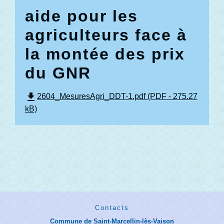
aide pour les
agriculteurs face à
la montée des prix
du GNR
file_download
2604_MesuresAgri_DDT-1.pdf (PDF - 275.27
kB)
Contacts
Commune de Saint-Marcellin-lès-Vaison